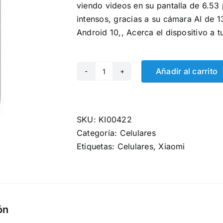
viendo videos en su pantalla de 6.5
intensos, gracias a su cámara AI de 
Android 10,, Acerca el dispositivo a 
Añadir al carrito
Xiaomi
Redmi
9A
2GB
SKU:
KI00422
RAM
Categoría:
Celulares
+
Etiquetas:
Celulares
,
Xiaomi
32GB
GRIS
cantidad
ón