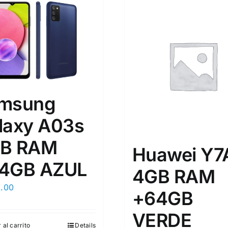
msung
laxy A03s
B RAM
Huawei Y7
4GB AZUL
4GB RAM
9.00
+64GB
VERDE
 al carrito
Details