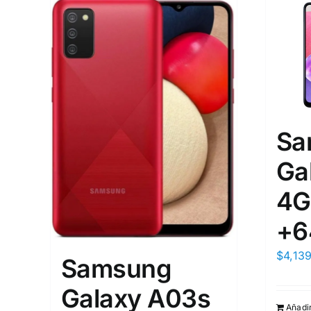
Sa
Ga
4G
+6
$
4,13
Samsung
Galaxy A03s
Añadir