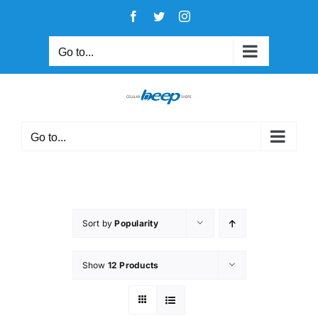
Skip
Facebook
Twitter
Instagram
to
content
Go to...
Go to...
Sort by
Popularity
Show
12 Products