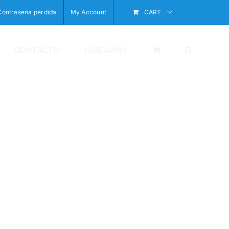
Contraseña perdida
My Account
CART
CONTACTO
GIVEAWAY