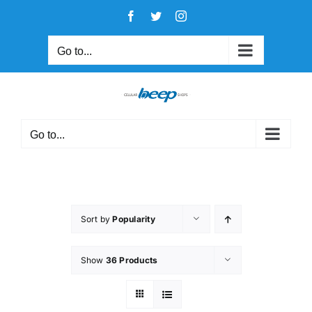
Skip
Facebook
Twitter
Instagram
to
content
Go to...
Go to...
Sort by
Popularity
Show
36 Products