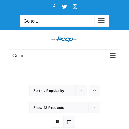
Skip
Facebook
Twitter
Instagram
to
content
Go to...
Go to...
Sort by
Popularity
Show
12 Products