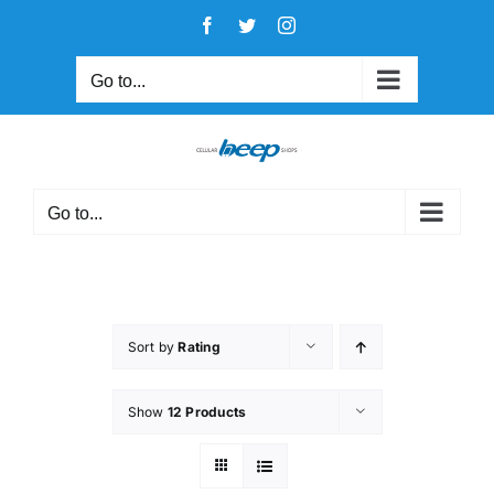
Skip
Facebook
Twitter
Instagram
to
content
Go to...
Go to...
Sort by
Rating
Show
12 Products