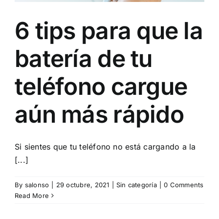
6 tips para que la
batería de tu
teléfono cargue
aún más rápido
Si sientes que tu teléfono no está cargando a la
[...]
By
salonso
|
29 octubre, 2021
|
Sin categoría
|
0 Comments
Read More